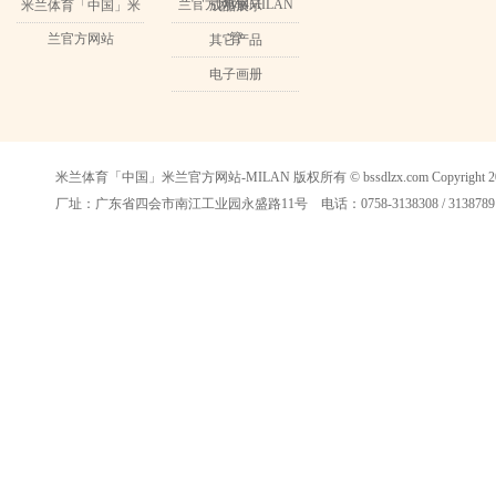
角钢
兰官方网站-MILAN
米兰体育「中国」米
成品展示
管
兰官方网站
其它产品
电子画册
米兰体育「中国」米兰官方网站-MILAN 版权所有 © bssdlzx.com Copyright 2008-202
厂址：广东省四会市南江工业园永盛路11号 电话：0758-3138308 / 3138789 