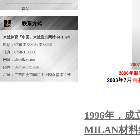
网站
联系方式
米兰体育「中国」米兰官方网站-MILAN
电话：0758-3138308 / 3138299
传真：0758-3138300
网址：//bssdlzx.com
邮件：yt@bssdlzx.com
厂址：广东四会市南江工业园永盛路11号
1996年，
MILAN材