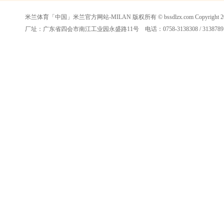
米兰体育「中国」米兰官方网站-MILAN 版权所有 © bssdlzx.com Copyright 2008-202
厂址：广东省四会市南江工业园永盛路11号 电话：0758-3138308 / 3138789 