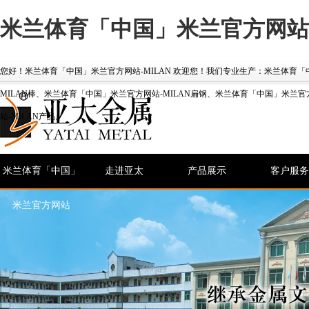
米兰体育「中国」米兰官方网站
您好！米兰体育「中国」米兰官方网站-MILAN 欢迎您！我们专业生产：米兰体育「
MILAN棒、米兰体育「中国」米兰官方网站-MILAN扁钢、米兰体育「中国」米兰官
站-MILAN产品。
米兰体育「中国」
走进亚太
产品展示
客户服务
米兰官方网站