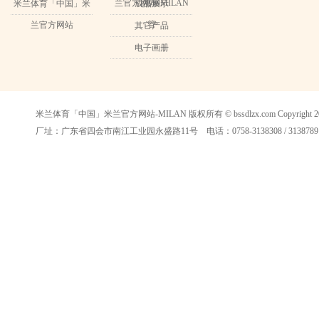
角钢
兰官方网站-MILAN
米兰体育「中国」米
成品展示
管
兰官方网站
其它产品
电子画册
米兰体育「中国」米兰官方网站-MILAN 版权所有 © bssdlzx.com Copyright 2008-202
厂址：广东省四会市南江工业园永盛路11号 电话：0758-3138308 / 3138789 