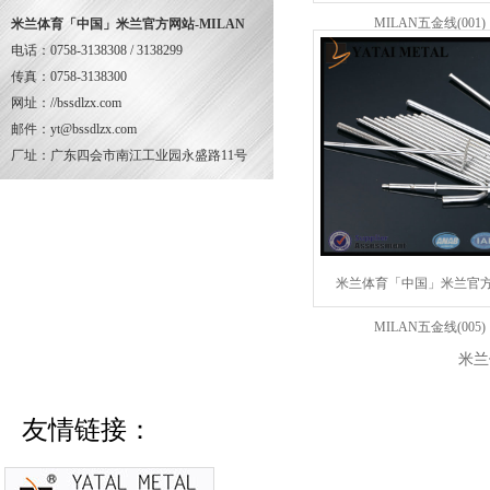
MILAN五金线(001)
米兰体育「中国」米兰官方网站-MILAN
电话：0758-3138308 / 3138299
传真：0758-3138300
网址：//bssdlzx.com
邮件：yt@bssdlzx.com
厂址：广东四会市南江工业园永盛路11号
米兰体育「中国」米兰官方
MILAN五金线(005)
米兰
友情链接：