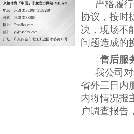
严格履行销
米兰体育「中国」米兰官方网站-MILAN
电话：0758-3138308 / 3138299
协议，按时
传真：0758-3138300
网址：//bssdlzx.com
决，现场不
邮件：yt@bssdlzx.com
厂址：广东四会市南江工业园永盛路11号
问题造成的
售后服
我公司对于
省外三日内
内将情况报
户调查报告