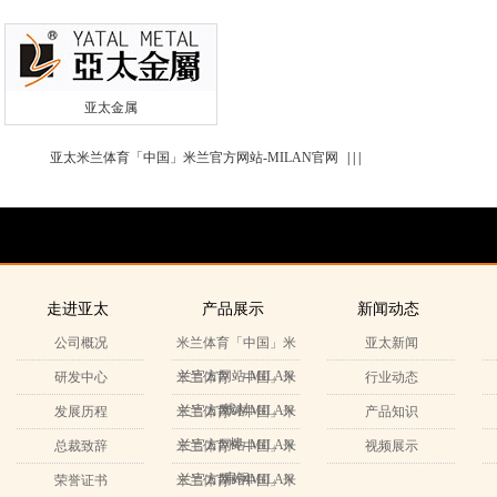
亚太金属
亚太米兰体育「中国」米兰官方网站-MILAN官网
| | |
走进亚太
产品展示
新闻动态
公司概况
米兰体育「中国」米
亚太新闻
兰官方网站-MILAN
研发中心
米兰体育「中国」米
行业动态
线材
兰官方网站-MILAN
发展历程
米兰体育「中国」米
产品知识
棒
兰官方网站-MILAN
总裁致辞
米兰体育「中国」米
视频展示
扁钢
兰官方网站-MILAN
荣誉证书
米兰体育「中国」米