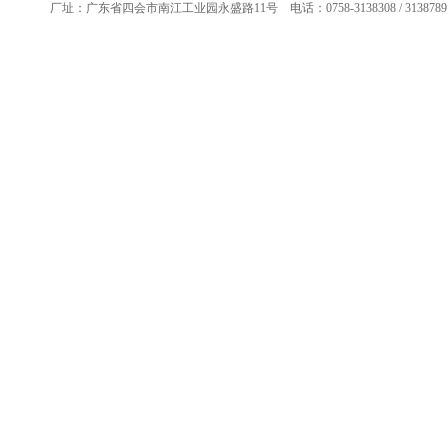
厂址：广东省四会市南江工业园永盛路11号 电话：0758-3138308 / 3138789 