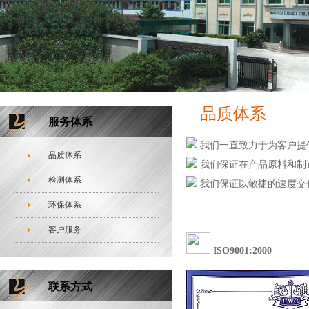
品质体系
服务体系
我们一直致力于为客户提
品质体系
我们保证在产品原料和制造
检测体系
我们保证以敏捷的速度交付
环保体系
客户服务
ISO9001:2000
联系方式