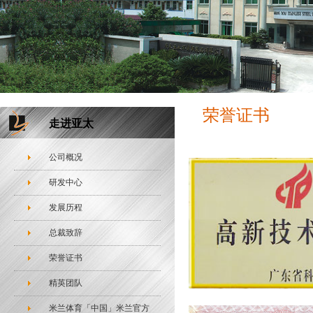
荣誉证书
走进亚太
公司概况
研发中心
发展历程
总裁致辞
荣誉证书
精英团队
米兰体育「中国」米兰官方