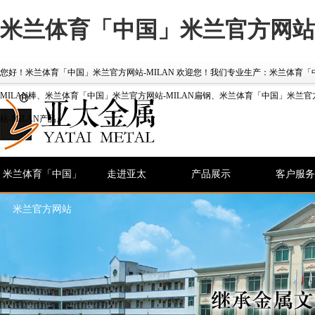
米兰体育「中国」米兰官方网站
您好！米兰体育「中国」米兰官方网站-MILAN 欢迎您！我们专业生产：米兰体育「
MILAN棒、米兰体育「中国」米兰官方网站-MILAN扁钢、米兰体育「中国」米兰官
站-MILAN产品。
米兰体育「中国」
走进亚太
产品展示
客户服务
米兰官方网站