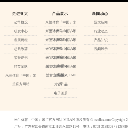
走进亚太
产品展示
新闻动态
公司概况
米兰体育「中国」米
亚太新闻
兰官方网站-MILAN
研发中心
米兰体育「中国」米
行业动态
线材
兰官方网站-MILAN
发展历程
米兰体育「中国」米
产品知识
棒
兰官方网站-MILAN
总裁致辞
米兰体育「中国」米
视频展示
扁钢
兰官方网站-MILAN
荣誉证书
米兰体育「中国」米
丝绳
兰官方网站-MILAN
精英团队
米兰体育「中国」米
角钢
兰官方网站-MILAN
米兰体育「中国」米
成品展示
管
兰官方网站
其它产品
电子画册
米兰体育「中国」米兰官方网站-MILAN 版权所有 © bssdlzx.com Copyright 2008-202
厂址：广东省四会市南江工业园永盛路11号 电话：0758-3138308 / 3138789 