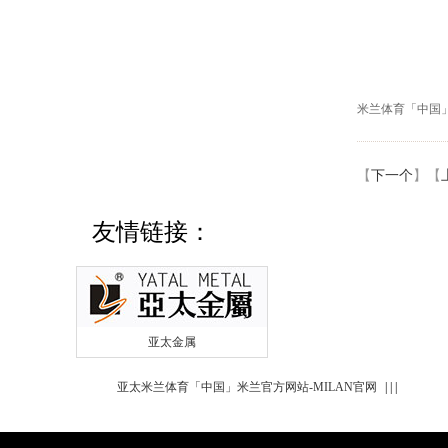
米兰体育「中国」米
【
下一个
】【
友情链接：
亚太金属
亚太米兰体育「中国」米兰官方网站-MILAN官网
| | |