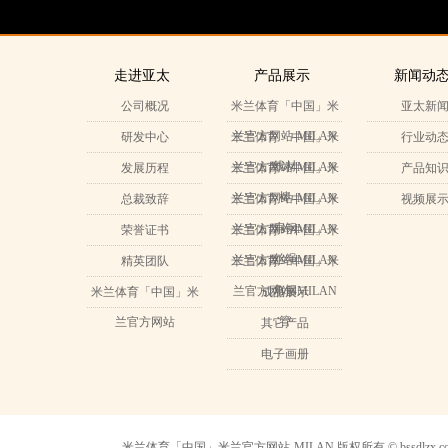
走进亚太
产品展示
新闻动
公司概况
米兰体育「中国」米
亚太新
兰官方网站-MILAN
研发中心
米兰体育「中国」米
行业动
线材
兰官方网站-MILAN
发展历程
米兰体育「中国」米
产品知
棒
兰官方网站-MILAN
总裁致辞
米兰体育「中国」米
视频展
扁钢
兰官方网站-MILAN
荣誉证书
米兰体育「中国」米
丝绳
兰官方网站-MILAN
精英团队
米兰体育「中国」米
角钢
兰官方网站-MILAN
米兰体育「中国」米
成品展示
管
兰官方网站
其它产品
电子画册
米兰体育「中国」米兰官方网站-MILAN 版权所有 © bssdlzx.com Copyrig