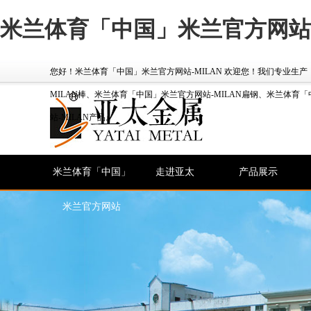
米兰体育「中国」米兰官方网站
您好！米兰体育「中国」米兰官方网站-MILAN 欢迎您！我们专业生产
MILAN棒、米兰体育「中国」米兰官方网站-MILAN扁钢、米兰体育
站-MILAN产品。
米兰体育「中国」
走进亚太
产品展示
米兰官方网站