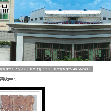
网站 > 产品展示 > 米兰体育「中国」米兰官方网站-MILAN线材 >
(007)