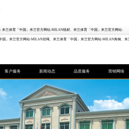
：米兰体育「中国」米兰官方网站-MILAN线材、米兰体育「中国」米兰官方网站-
「中国」米兰官方网站-MILAN丝绳、米兰体育「中国」米兰官方网站-MILAN角钢、
客户服务
新闻动态
品质服务
营销网络