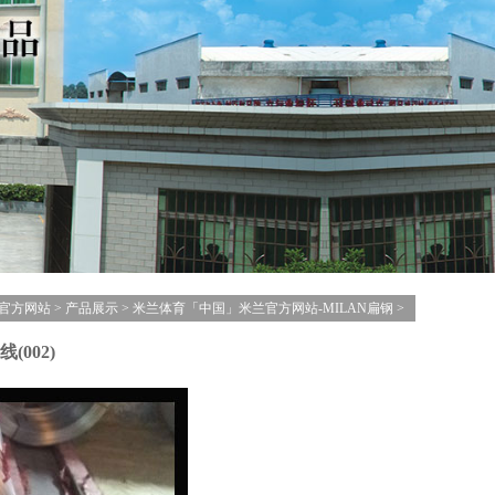
网站 > 产品展示 > 米兰体育「中国」米兰官方网站-MILAN扁钢 >
002)