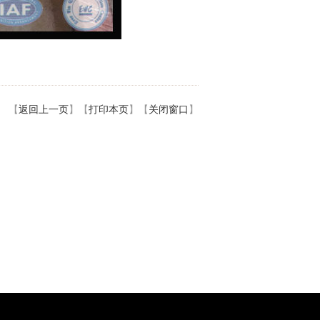
【
返回上一页
】【
打印本页
】【
关闭窗口
】